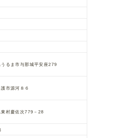
うるま市与那城平安座279
名護市源河８６
東村慶佐次779－28
地