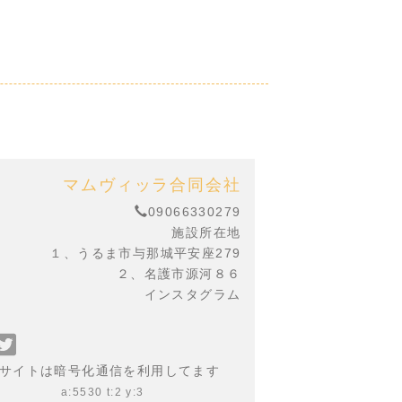
マムヴィッラ合同会社
09066330279
施設所在地
１、うるま市与那城平安座279
２、名護市源河８６
インスタグラム
acebook
Twitter
で
で
サイトは暗号化通信を利用してます
シ
シ
a:5530 t:2 y:3