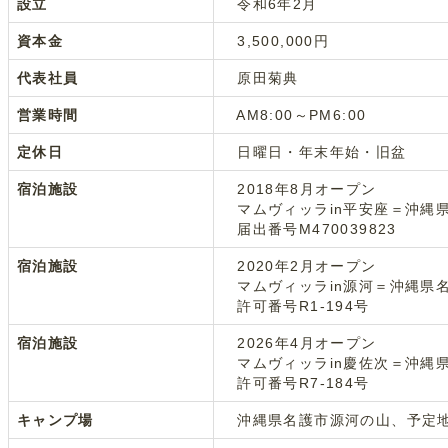
設立
令和6年2月
資本金
3,500,000円
代表社員
原田菊典
営業時間
AM8:00～PM6:00
定休日
日曜日・年末年始・旧盆
宿泊施設
2018年8月オープン
マムヴィッラin平安座＝沖縄県
届出番号M470039823
宿泊施設
2020年2月オープン
マムヴィッラin源河＝沖縄県
許可番号R1-194号
宿泊施設
2026年4月オープン
マムヴィッラin慶佐次＝沖縄県
許可番号R7-184号
キャンプ場
沖縄県名護市源河の山、予定