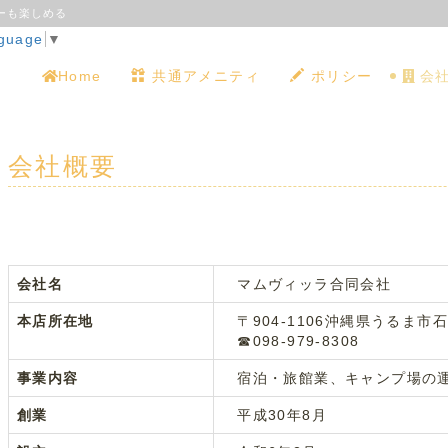
ーも楽しめる
nguage
▼
Home
共通アメニティ
ポリシー
会
会社概要
会社名
マムヴィッラ合同会社
本店所在地
〒904-1106沖縄県うるま市石川2
☎098-979-8308
事業内容
宿泊・旅館業、キャンプ場の
創業
平成30年8月