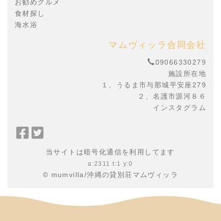
お勧めグルメ
食材探し
海水浴
マムヴィッラ合同会社
09066330279
施設所在地
１、うるま市与那城平安座279
２、名護市源河８６
インスタグラム
Facebook
Twitter
で
で
当サイトは暗号化通信を利用してます
シ
シ
a:2311 t:1 y:0
ェ
ェ
© mumvilla/沖縄の貸別荘マムヴィッラ
ア
ア